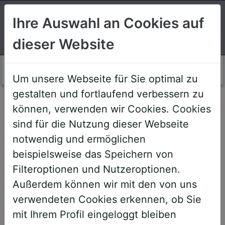
Suchen
Ihre Auswahl an Cookies auf
dieser Website
Login AWS+
Um unsere Webseite für Sie optimal zu
gestalten und fortlaufend verbessern zu
Willkommen!
können, verwenden wir Cookies. Cookies
sind für die Nutzung dieser Webseite
notwendig und ermöglichen
Sehr geehrte Teilnehmerinnen und
beispielsweise das Speichern von
Teilnehmer,
Filteroptionen und Nutzeroptionen.
Außerdem können wir mit den von uns
um Ihnen zukünftige Buchungen zu
verwendeten Cookies erkennen, ob Sie
erleichtern, haben wir unser System
mit Ihrem Profil eingeloggt bleiben
umstrukturiert und den AWS+-Account