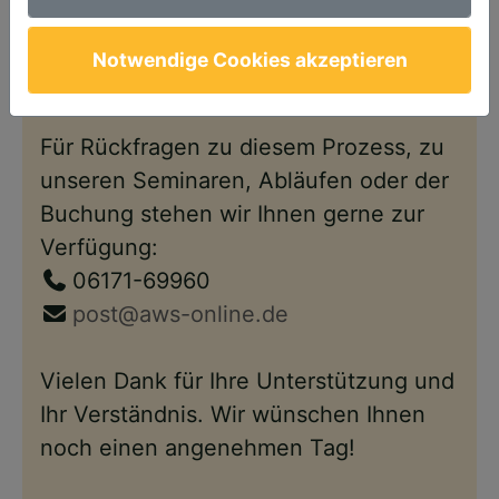
Anschließend steht Ihnen Ihr Account
wie gewohnt – nun im neuen Design –
Notwendige Cookies akzeptieren
wieder zur Verfügung.
Für Rückfragen zu diesem Prozess, zu
unseren Seminaren, Abläufen oder der
Buchung stehen wir Ihnen gerne zur
Verfügung:
06171-69960
post@aws-online.de
Vielen Dank für Ihre Unterstützung und
Ihr Verständnis. Wir wünschen Ihnen
noch einen angenehmen Tag!