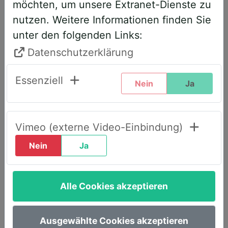
möchten, um unsere Extranet-Dienste zu
entsprechend angepasst. Bitte führen
nutzen. Weitere Informationen finden Sie
Sie daher folgende Schritte durch,
unter den folgenden Links:
wenn Sie diesen Text zum ersten Mal
sehen, um weiterhin vollen Zugriff zu
Datenschutzerklärung
haben:
Essenziell
Nein
Ja
Klicken Sie oben rechts auf den Reiter
„LOGIN AWS+“.
Geben Sie dort Ihre E-Mail-Adresse
Vimeo (externe Video-Einbindung)
ein.
Nein
Ja
Wählen Sie die Option „Passwort
vergessen“.
Alle Cookies akzeptieren
Sie erhalten umgehend eine E-Mail mit
einem Link, um ein neues Passwort
festzulegen.
Ausgewählte Cookies akzeptieren