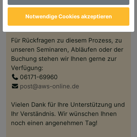
Anschließend steht Ihnen Ihr Account
wie gewohnt – nun im neuen Design –
Notwendige Cookies akzeptieren
wieder zur Verfügung.
Für Rückfragen zu diesem Prozess, zu
unseren Seminaren, Abläufen oder der
Buchung stehen wir Ihnen gerne zur
Verfügung:
06171-69960
post@aws-online.de
Vielen Dank für Ihre Unterstützung und
Ihr Verständnis. Wir wünschen Ihnen
noch einen angenehmen Tag!