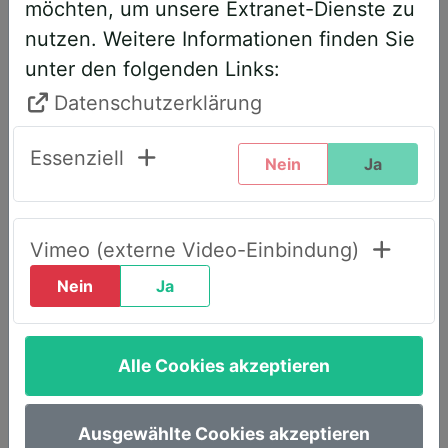
möchten, um unsere Extranet-Dienste zu
entsprechend angepasst. Bitte führen
nutzen. Weitere Informationen finden Sie
Sie daher folgende Schritte durch,
unter den folgenden Links:
wenn Sie diesen Text zum ersten Mal
sehen, um weiterhin vollen Zugriff zu
Datenschutzerklärung
haben:
Essenziell
Nein
Ja
Klicken Sie oben rechts auf den Reiter
„LOGIN AWS+“.
Geben Sie dort Ihre E-Mail-Adresse
Vimeo (externe Video-Einbindung)
ein.
Nein
Ja
Wählen Sie die Option „Passwort
vergessen“.
Alle Cookies akzeptieren
Sie erhalten umgehend eine E-Mail mit
einem Link, um ein neues Passwort
festzulegen.
Ausgewählte Cookies akzeptieren