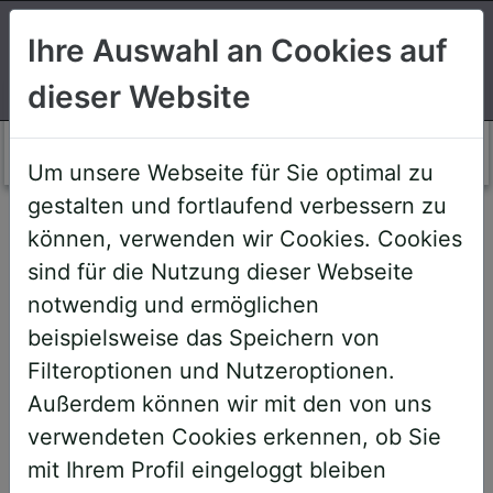
Suchen
Ihre Auswahl an Cookies auf
dieser Website
Login AWS+
Um unsere Webseite für Sie optimal zu
gestalten und fortlaufend verbessern zu
Willkommen!
können, verwenden wir Cookies. Cookies
sind für die Nutzung dieser Webseite
notwendig und ermöglichen
Sehr geehrte Teilnehmerinnen und
beispielsweise das Speichern von
Teilnehmer,
Filteroptionen und Nutzeroptionen.
Außerdem können wir mit den von uns
um Ihnen zukünftige Buchungen zu
verwendeten Cookies erkennen, ob Sie
erleichtern, haben wir unser System
mit Ihrem Profil eingeloggt bleiben
umstrukturiert und den AWS+-Account