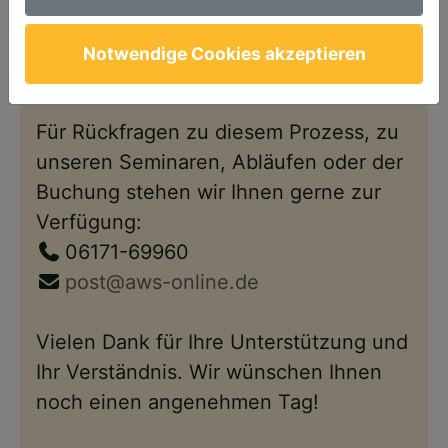
Anschließend steht Ihnen Ihr Account
wie gewohnt – nun im neuen Design –
Notwendige Cookies akzeptieren
wieder zur Verfügung.
Für Rückfragen zu diesem Prozess, zu
unseren Seminaren, Abläufen oder der
Buchung stehen wir Ihnen gerne zur
Verfügung:
06171-69960
post@aws-online.de
Vielen Dank für Ihre Unterstützung und
Ihr Verständnis. Wir wünschen Ihnen
noch einen angenehmen Tag!