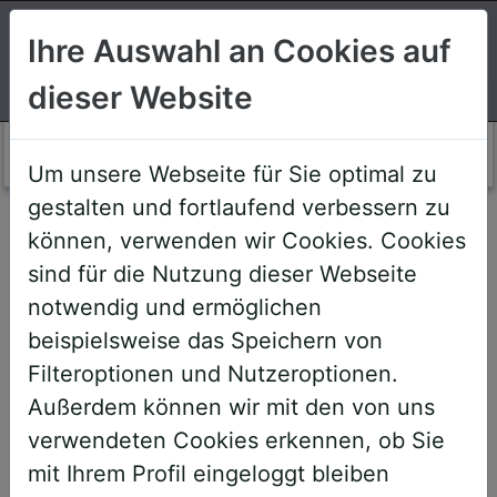
Suchen
Ihre Auswahl an Cookies auf
dieser Website
Login AWS+
Um unsere Webseite für Sie optimal zu
gestalten und fortlaufend verbessern zu
Willkommen!
können, verwenden wir Cookies. Cookies
sind für die Nutzung dieser Webseite
notwendig und ermöglichen
Sehr geehrte Teilnehmerinnen und
beispielsweise das Speichern von
Teilnehmer,
Filteroptionen und Nutzeroptionen.
Außerdem können wir mit den von uns
um Ihnen zukünftige Buchungen zu
verwendeten Cookies erkennen, ob Sie
erleichtern, haben wir unser System
mit Ihrem Profil eingeloggt bleiben
umstrukturiert und den AWS+-Account