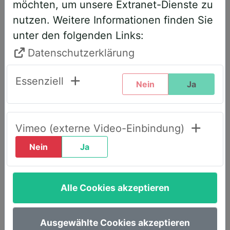
möchten, um unsere Extranet-Dienste zu
entsprechend angepasst. Bitte führen
nutzen. Weitere Informationen finden Sie
Sie daher folgende Schritte durch,
unter den folgenden Links:
wenn Sie diesen Text zum ersten Mal
sehen, um weiterhin vollen Zugriff zu
Datenschutzerklärung
haben:
Essenziell
Nein
Ja
Klicken Sie oben rechts auf den Reiter
„LOGIN AWS+“.
Geben Sie dort Ihre E-Mail-Adresse
Vimeo (externe Video-Einbindung)
ein.
Nein
Ja
Wählen Sie die Option „Passwort
vergessen“.
Alle Cookies akzeptieren
Sie erhalten umgehend eine E-Mail mit
einem Link, um ein neues Passwort
festzulegen.
Ausgewählte Cookies akzeptieren