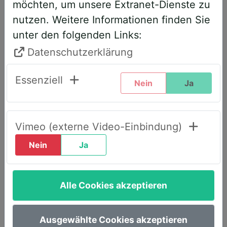
möchten, um unsere Extranet-Dienste zu
entsprechend angepasst. Bitte führen
nutzen. Weitere Informationen finden Sie
Sie daher folgende Schritte durch,
unter den folgenden Links:
wenn Sie diesen Text zum ersten Mal
sehen, um weiterhin vollen Zugriff zu
Datenschutzerklärung
haben:
Essenziell
Nein
Ja
Klicken Sie oben rechts auf den Reiter
„LOGIN AWS+“.
Geben Sie dort Ihre E-Mail-Adresse
Vimeo (externe Video-Einbindung)
ein.
Nein
Ja
Wählen Sie die Option „Passwort
vergessen“.
Alle Cookies akzeptieren
Sie erhalten umgehend eine E-Mail mit
einem Link, um ein neues Passwort
festzulegen.
Ausgewählte Cookies akzeptieren