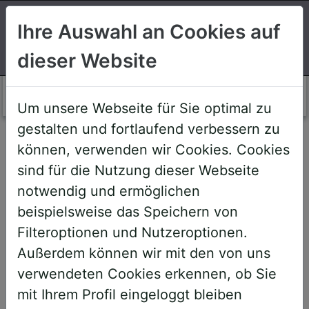
Suchen
Ihre Auswahl an Cookies auf
dieser Website
Login AWS+
Um unsere Webseite für Sie optimal zu
gestalten und fortlaufend verbessern zu
Willkommen!
können, verwenden wir Cookies. Cookies
sind für die Nutzung dieser Webseite
notwendig und ermöglichen
Sehr geehrte Teilnehmerinnen und
beispielsweise das Speichern von
Teilnehmer,
Filteroptionen und Nutzeroptionen.
Außerdem können wir mit den von uns
um Ihnen zukünftige Buchungen zu
verwendeten Cookies erkennen, ob Sie
erleichtern, haben wir unser System
mit Ihrem Profil eingeloggt bleiben
umstrukturiert und den AWS+-Account