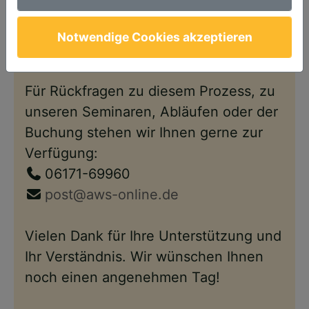
Anschließend steht Ihnen Ihr Account
wie gewohnt – nun im neuen Design –
Notwendige Cookies akzeptieren
wieder zur Verfügung.
Für Rückfragen zu diesem Prozess, zu
unseren Seminaren, Abläufen oder der
Buchung stehen wir Ihnen gerne zur
Verfügung:
06171-69960
post@aws-online.de
Vielen Dank für Ihre Unterstützung und
Ihr Verständnis. Wir wünschen Ihnen
noch einen angenehmen Tag!