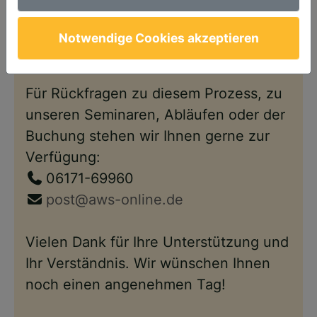
Anschließend steht Ihnen Ihr Account
wie gewohnt – nun im neuen Design –
Notwendige Cookies akzeptieren
wieder zur Verfügung.
Für Rückfragen zu diesem Prozess, zu
unseren Seminaren, Abläufen oder der
Buchung stehen wir Ihnen gerne zur
Verfügung:
06171-69960
post@aws-online.de
Vielen Dank für Ihre Unterstützung und
Ihr Verständnis. Wir wünschen Ihnen
noch einen angenehmen Tag!