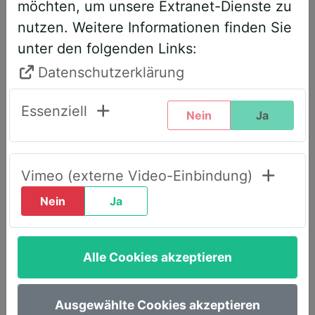
möchten, um unsere Extranet-Dienste zu
entsprechend angepasst. Bitte führen
nutzen. Weitere Informationen finden Sie
Sie daher folgende Schritte durch,
unter den folgenden Links:
wenn Sie diesen Text zum ersten Mal
sehen, um weiterhin vollen Zugriff zu
Datenschutzerklärung
haben:
Essenziell
Nein
Ja
Klicken Sie oben rechts auf den Reiter
„LOGIN AWS+“.
Geben Sie dort Ihre E-Mail-Adresse
Vimeo (externe Video-Einbindung)
ein.
Nein
Ja
Wählen Sie die Option „Passwort
vergessen“.
Alle Cookies akzeptieren
Sie erhalten umgehend eine E-Mail mit
einem Link, um ein neues Passwort
festzulegen.
Ausgewählte Cookies akzeptieren