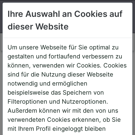
Suchen
Ihre Auswahl an Cookies auf
dieser Website
Login AWS+
Um unsere Webseite für Sie optimal zu
gestalten und fortlaufend verbessern zu
Willkommen!
können, verwenden wir Cookies. Cookies
sind für die Nutzung dieser Webseite
notwendig und ermöglichen
Sehr geehrte Teilnehmerinnen und
beispielsweise das Speichern von
Teilnehmer,
Filteroptionen und Nutzeroptionen.
Außerdem können wir mit den von uns
um Ihnen zukünftige Buchungen zu
verwendeten Cookies erkennen, ob Sie
erleichtern, haben wir unser System
mit Ihrem Profil eingeloggt bleiben
umstrukturiert und den AWS+-Account