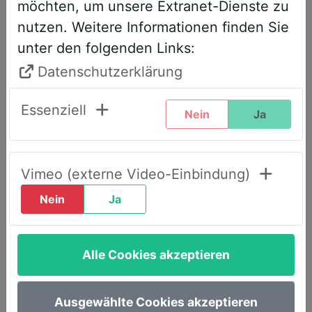
möchten, um unsere Extranet-Dienste zu
entsprechend angepasst. Bitte führen
nutzen. Weitere Informationen finden Sie
Sie daher folgende Schritte durch,
unter den folgenden Links:
wenn Sie diesen Text zum ersten Mal
sehen, um weiterhin vollen Zugriff zu
Datenschutzerklärung
haben:
Essenziell
Nein
Ja
Klicken Sie oben rechts auf den Reiter
„LOGIN AWS+“.
Geben Sie dort Ihre E-Mail-Adresse
Vimeo (externe Video-Einbindung)
ein.
Nein
Ja
Wählen Sie die Option „Passwort
vergessen“.
Alle Cookies akzeptieren
Sie erhalten umgehend eine E-Mail mit
einem Link, um ein neues Passwort
festzulegen.
Ausgewählte Cookies akzeptieren