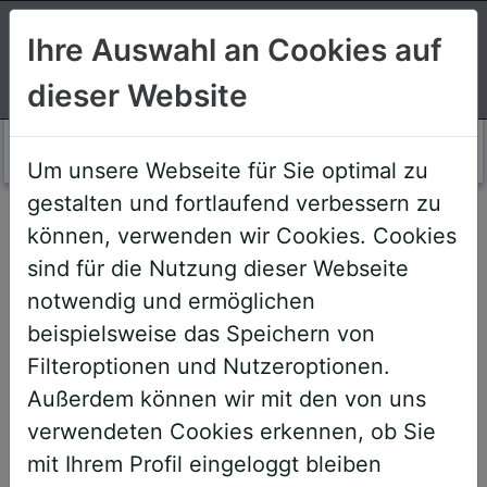
Suchen
Ihre Auswahl an Cookies auf
dieser Website
Login AWS+
Um unsere Webseite für Sie optimal zu
gestalten und fortlaufend verbessern zu
Willkommen!
können, verwenden wir Cookies. Cookies
sind für die Nutzung dieser Webseite
notwendig und ermöglichen
Sehr geehrte Teilnehmerinnen und
beispielsweise das Speichern von
Teilnehmer,
Filteroptionen und Nutzeroptionen.
Außerdem können wir mit den von uns
um Ihnen zukünftige Buchungen zu
verwendeten Cookies erkennen, ob Sie
erleichtern, haben wir unser System
mit Ihrem Profil eingeloggt bleiben
umstrukturiert und den AWS+-Account