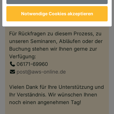
Anschließend steht Ihnen Ihr Account
wie gewohnt – nun im neuen Design –
Notwendige Cookies akzeptieren
wieder zur Verfügung.
Für Rückfragen zu diesem Prozess, zu
unseren Seminaren, Abläufen oder der
Buchung stehen wir Ihnen gerne zur
Verfügung:
06171-69960
post@aws-online.de
Vielen Dank für Ihre Unterstützung und
Ihr Verständnis. Wir wünschen Ihnen
noch einen angenehmen Tag!