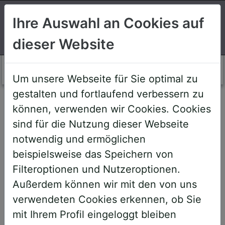
Suchen
Ihre Auswahl an Cookies auf
dieser Website
Login AWS+
Um unsere Webseite für Sie optimal zu
gestalten und fortlaufend verbessern zu
Willkommen!
können, verwenden wir Cookies. Cookies
sind für die Nutzung dieser Webseite
notwendig und ermöglichen
Sehr geehrte Teilnehmerinnen und
beispielsweise das Speichern von
Teilnehmer,
Filteroptionen und Nutzeroptionen.
Außerdem können wir mit den von uns
um Ihnen zukünftige Buchungen zu
verwendeten Cookies erkennen, ob Sie
erleichtern, haben wir unser System
mit Ihrem Profil eingeloggt bleiben
umstrukturiert und den AWS+-Account