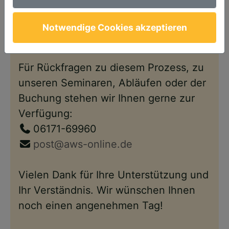
Anschließend steht Ihnen Ihr Account
wie gewohnt – nun im neuen Design –
Notwendige Cookies akzeptieren
wieder zur Verfügung.
Für Rückfragen zu diesem Prozess, zu
unseren Seminaren, Abläufen oder der
Buchung stehen wir Ihnen gerne zur
Verfügung:
06171-69960
post@aws-online.de
Vielen Dank für Ihre Unterstützung und
Ihr Verständnis. Wir wünschen Ihnen
noch einen angenehmen Tag!