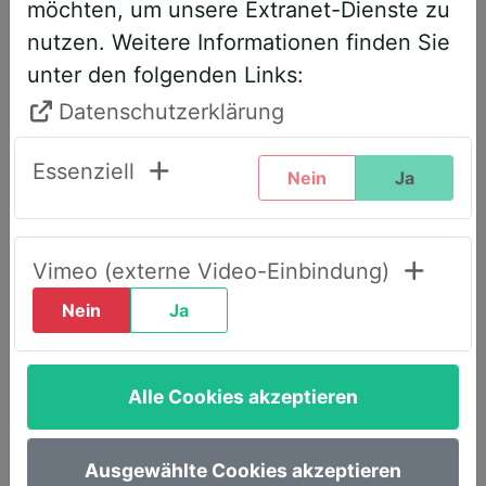
möchten, um unsere Extranet-Dienste zu
entsprechend angepasst. Bitte führen
nutzen. Weitere Informationen finden Sie
Sie daher folgende Schritte durch,
unter den folgenden Links:
wenn Sie diesen Text zum ersten Mal
sehen, um weiterhin vollen Zugriff zu
Datenschutzerklärung
haben:
Essenziell
Nein
Ja
Klicken Sie oben rechts auf den Reiter
„LOGIN AWS+“.
Geben Sie dort Ihre E-Mail-Adresse
Vimeo (externe Video-Einbindung)
ein.
Nein
Ja
Wählen Sie die Option „Passwort
vergessen“.
Alle Cookies akzeptieren
Sie erhalten umgehend eine E-Mail mit
einem Link, um ein neues Passwort
festzulegen.
Ausgewählte Cookies akzeptieren