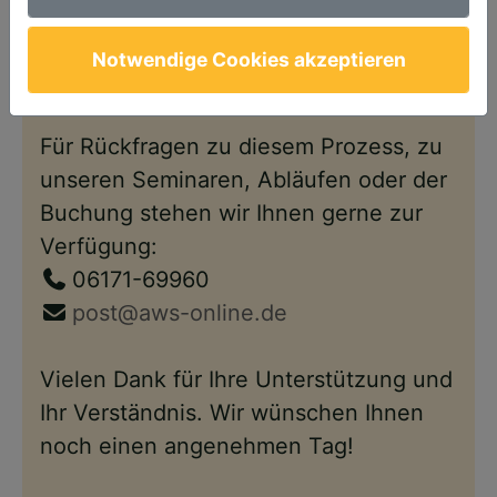
Anschließend steht Ihnen Ihr Account
wie gewohnt – nun im neuen Design –
Notwendige Cookies akzeptieren
wieder zur Verfügung.
Für Rückfragen zu diesem Prozess, zu
unseren Seminaren, Abläufen oder der
Buchung stehen wir Ihnen gerne zur
Verfügung:
06171-69960
post@aws-online.de
Vielen Dank für Ihre Unterstützung und
Ihr Verständnis. Wir wünschen Ihnen
noch einen angenehmen Tag!