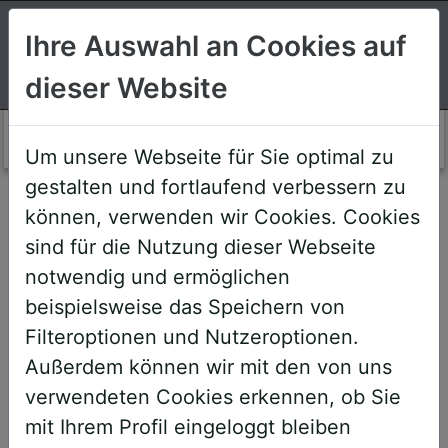
Suchen
Ihre Auswahl an Cookies auf
dieser Website
Login AWS+
Um unsere Webseite für Sie optimal zu
gestalten und fortlaufend verbessern zu
Willkommen!
können, verwenden wir Cookies. Cookies
sind für die Nutzung dieser Webseite
notwendig und ermöglichen
Sehr geehrte Teilnehmerinnen und
beispielsweise das Speichern von
Teilnehmer,
Filteroptionen und Nutzeroptionen.
Außerdem können wir mit den von uns
um Ihnen zukünftige Buchungen zu
verwendeten Cookies erkennen, ob Sie
erleichtern, haben wir unser System
mit Ihrem Profil eingeloggt bleiben
umstrukturiert und den AWS+-Account