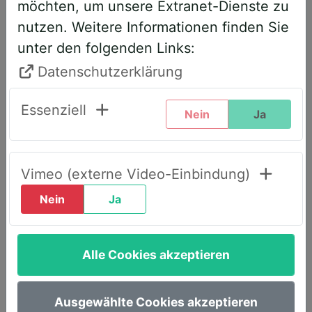
möchten, um unsere Extranet-Dienste zu
entsprechend angepasst. Bitte führen
nutzen. Weitere Informationen finden Sie
Sie daher folgende Schritte durch,
unter den folgenden Links:
wenn Sie diesen Text zum ersten Mal
sehen, um weiterhin vollen Zugriff zu
Datenschutzerklärung
haben:
Essenziell
Nein
Ja
Klicken Sie oben rechts auf den Reiter
„LOGIN AWS+“.
Geben Sie dort Ihre E-Mail-Adresse
Vimeo (externe Video-Einbindung)
ein.
Nein
Ja
Wählen Sie die Option „Passwort
vergessen“.
Alle Cookies akzeptieren
Sie erhalten umgehend eine E-Mail mit
einem Link, um ein neues Passwort
festzulegen.
Ausgewählte Cookies akzeptieren