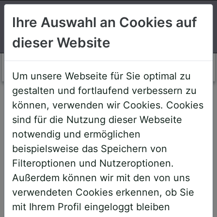
Suchen
Ihre Auswahl an Cookies auf
dieser Website
Login AWS+
Um unsere Webseite für Sie optimal zu
gestalten und fortlaufend verbessern zu
Willkommen!
können, verwenden wir Cookies. Cookies
sind für die Nutzung dieser Webseite
notwendig und ermöglichen
Sehr geehrte Teilnehmerinnen und
beispielsweise das Speichern von
Teilnehmer,
Filteroptionen und Nutzeroptionen.
Außerdem können wir mit den von uns
um Ihnen zukünftige Buchungen zu
verwendeten Cookies erkennen, ob Sie
erleichtern, haben wir unser System
mit Ihrem Profil eingeloggt bleiben
umstrukturiert und den AWS+-Account