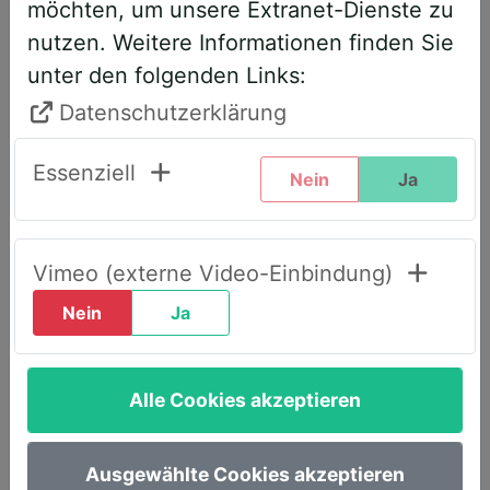
möchten, um unsere Extranet-Dienste zu
entsprechend angepasst. Bitte führen
nutzen. Weitere Informationen finden Sie
Sie daher folgende Schritte durch,
unter den folgenden Links:
wenn Sie diesen Text zum ersten Mal
sehen, um weiterhin vollen Zugriff zu
Datenschutzerklärung
haben:
Essenziell
Nein
Ja
Klicken Sie oben rechts auf den Reiter
„LOGIN AWS+“.
Geben Sie dort Ihre E-Mail-Adresse
Vimeo (externe Video-Einbindung)
ein.
Nein
Ja
Wählen Sie die Option „Passwort
vergessen“.
Alle Cookies akzeptieren
Sie erhalten umgehend eine E-Mail mit
einem Link, um ein neues Passwort
festzulegen.
Ausgewählte Cookies akzeptieren