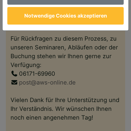
Anschließend steht Ihnen Ihr Account
wie gewohnt – nun im neuen Design –
Notwendige Cookies akzeptieren
wieder zur Verfügung.
Für Rückfragen zu diesem Prozess, zu
unseren Seminaren, Abläufen oder der
Buchung stehen wir Ihnen gerne zur
Verfügung:
06171-69960
post@aws-online.de
Vielen Dank für Ihre Unterstützung und
Ihr Verständnis. Wir wünschen Ihnen
noch einen angenehmen Tag!