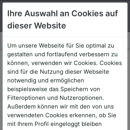
Suchen
Ihre Auswahl an Cookies auf
dieser Website
Login AWS+
Um unsere Webseite für Sie optimal zu
gestalten und fortlaufend verbessern zu
Willkommen!
können, verwenden wir Cookies. Cookies
sind für die Nutzung dieser Webseite
notwendig und ermöglichen
Sehr geehrte Teilnehmerinnen und
beispielsweise das Speichern von
Teilnehmer,
Filteroptionen und Nutzeroptionen.
Außerdem können wir mit den von uns
um Ihnen zukünftige Buchungen zu
verwendeten Cookies erkennen, ob Sie
erleichtern, haben wir unser System
mit Ihrem Profil eingeloggt bleiben
umstrukturiert und den AWS+-Account