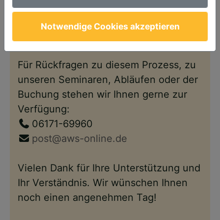
Anschließend steht Ihnen Ihr Account
wie gewohnt – nun im neuen Design –
Notwendige Cookies akzeptieren
wieder zur Verfügung.
Für Rückfragen zu diesem Prozess, zu
unseren Seminaren, Abläufen oder der
Buchung stehen wir Ihnen gerne zur
Verfügung:
06171-69960
post@aws-online.de
Vielen Dank für Ihre Unterstützung und
Ihr Verständnis. Wir wünschen Ihnen
noch einen angenehmen Tag!