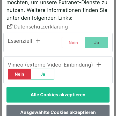
möchten, um unsere Extranet-Dienste zu
entsprechend angepasst. Bitte führen
nutzen. Weitere Informationen finden Sie
Sie daher folgende Schritte durch,
unter den folgenden Links:
wenn Sie diesen Text zum ersten Mal
sehen, um weiterhin vollen Zugriff zu
Datenschutzerklärung
haben:
Essenziell
Nein
Ja
Klicken Sie oben rechts auf den Reiter
„LOGIN AWS+“.
Geben Sie dort Ihre E-Mail-Adresse
Vimeo (externe Video-Einbindung)
ein.
Nein
Ja
Wählen Sie die Option „Passwort
vergessen“.
Alle Cookies akzeptieren
Sie erhalten umgehend eine E-Mail mit
einem Link, um ein neues Passwort
festzulegen.
Ausgewählte Cookies akzeptieren