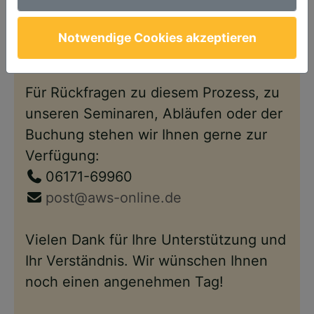
Anschließend steht Ihnen Ihr Account
wie gewohnt – nun im neuen Design –
Notwendige Cookies akzeptieren
wieder zur Verfügung.
Für Rückfragen zu diesem Prozess, zu
unseren Seminaren, Abläufen oder der
Buchung stehen wir Ihnen gerne zur
Verfügung:
06171-69960
post@aws-online.de
Vielen Dank für Ihre Unterstützung und
Ihr Verständnis. Wir wünschen Ihnen
noch einen angenehmen Tag!