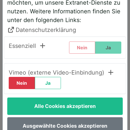
möchten, um unsere Extranet-Dienste zu
entsprechend angepasst. Bitte führen
nutzen. Weitere Informationen finden Sie
Sie daher folgende Schritte durch,
unter den folgenden Links:
wenn Sie diesen Text zum ersten Mal
sehen, um weiterhin vollen Zugriff zu
Datenschutzerklärung
haben:
Essenziell
Nein
Ja
Klicken Sie oben rechts auf den Reiter
„LOGIN AWS+“.
Geben Sie dort Ihre E-Mail-Adresse
Vimeo (externe Video-Einbindung)
ein.
Nein
Ja
Wählen Sie die Option „Passwort
vergessen“.
Alle Cookies akzeptieren
Sie erhalten umgehend eine E-Mail mit
einem Link, um ein neues Passwort
festzulegen.
Ausgewählte Cookies akzeptieren