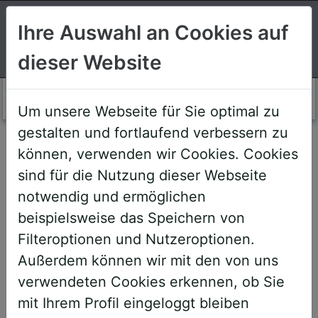
Suchen
Ihre Auswahl an Cookies auf
dieser Website
Login AWS+
Um unsere Webseite für Sie optimal zu
gestalten und fortlaufend verbessern zu
Willkommen!
können, verwenden wir Cookies. Cookies
sind für die Nutzung dieser Webseite
notwendig und ermöglichen
Sehr geehrte Teilnehmerinnen und
beispielsweise das Speichern von
Teilnehmer,
Filteroptionen und Nutzeroptionen.
Außerdem können wir mit den von uns
um Ihnen zukünftige Buchungen zu
verwendeten Cookies erkennen, ob Sie
erleichtern, haben wir unser System
mit Ihrem Profil eingeloggt bleiben
umstrukturiert und den AWS+-Account