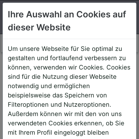
Suchen
Ihre Auswahl an Cookies auf
dieser Website
Login AWS+
Um unsere Webseite für Sie optimal zu
gestalten und fortlaufend verbessern zu
Willkommen!
können, verwenden wir Cookies. Cookies
sind für die Nutzung dieser Webseite
notwendig und ermöglichen
Sehr geehrte Teilnehmerinnen und
beispielsweise das Speichern von
Teilnehmer,
Filteroptionen und Nutzeroptionen.
Außerdem können wir mit den von uns
um Ihnen zukünftige Buchungen zu
verwendeten Cookies erkennen, ob Sie
erleichtern, haben wir unser System
mit Ihrem Profil eingeloggt bleiben
umstrukturiert und den AWS+-Account