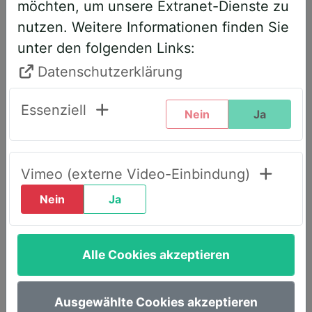
möchten, um unsere Extranet-Dienste zu
entsprechend angepasst. Bitte führen
nutzen. Weitere Informationen finden Sie
Sie daher folgende Schritte durch,
unter den folgenden Links:
wenn Sie diesen Text zum ersten Mal
sehen, um weiterhin vollen Zugriff zu
Datenschutzerklärung
haben:
Essenziell
Nein
Ja
Klicken Sie oben rechts auf den Reiter
„LOGIN AWS+“.
Geben Sie dort Ihre E-Mail-Adresse
Vimeo (externe Video-Einbindung)
ein.
Nein
Ja
Wählen Sie die Option „Passwort
vergessen“.
Alle Cookies akzeptieren
Sie erhalten umgehend eine E-Mail mit
einem Link, um ein neues Passwort
festzulegen.
Ausgewählte Cookies akzeptieren