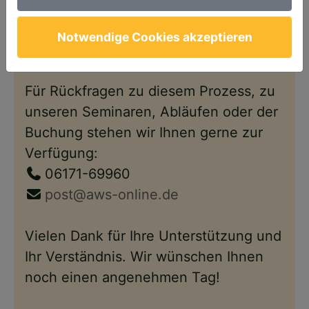
Anschließend steht Ihnen Ihr Account
wie gewohnt – nun im neuen Design –
Notwendige Cookies akzeptieren
wieder zur Verfügung.
Für Rückfragen zu diesem Prozess, zu
unseren Seminaren, Abläufen oder der
Buchung stehen wir Ihnen gerne zur
Verfügung:
06171-69960
post@aws-online.de
Vielen Dank für Ihre Unterstützung und
Ihr Verständnis. Wir wünschen Ihnen
noch einen angenehmen Tag!