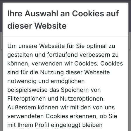
Suchen
Ihre Auswahl an Cookies auf
dieser Website
Login AWS+
Um unsere Webseite für Sie optimal zu
gestalten und fortlaufend verbessern zu
Willkommen!
können, verwenden wir Cookies. Cookies
sind für die Nutzung dieser Webseite
notwendig und ermöglichen
Sehr geehrte Teilnehmerinnen und
beispielsweise das Speichern von
Teilnehmer,
Filteroptionen und Nutzeroptionen.
Außerdem können wir mit den von uns
um Ihnen zukünftige Buchungen zu
verwendeten Cookies erkennen, ob Sie
erleichtern, haben wir unser System
mit Ihrem Profil eingeloggt bleiben
umstrukturiert und den AWS+-Account