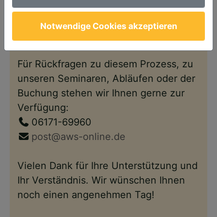
Anschließend steht Ihnen Ihr Account
wie gewohnt – nun im neuen Design –
Notwendige Cookies akzeptieren
wieder zur Verfügung.
Für Rückfragen zu diesem Prozess, zu
unseren Seminaren, Abläufen oder der
Buchung stehen wir Ihnen gerne zur
Verfügung:
06171-69960
post@aws-online.de
Vielen Dank für Ihre Unterstützung und
Ihr Verständnis. Wir wünschen Ihnen
noch einen angenehmen Tag!