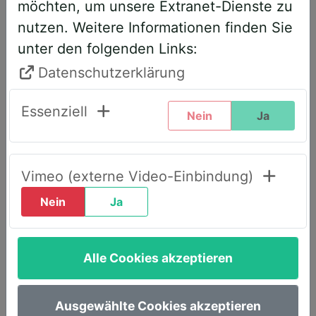
möchten, um unsere Extranet-Dienste zu
entsprechend angepasst. Bitte führen
nutzen. Weitere Informationen finden Sie
Sie daher folgende Schritte durch,
unter den folgenden Links:
wenn Sie diesen Text zum ersten Mal
sehen, um weiterhin vollen Zugriff zu
Datenschutzerklärung
haben:
Essenziell
Nein
Ja
Klicken Sie oben rechts auf den Reiter
„LOGIN AWS+“.
Geben Sie dort Ihre E-Mail-Adresse
Vimeo (externe Video-Einbindung)
ein.
Nein
Ja
Wählen Sie die Option „Passwort
vergessen“.
Alle Cookies akzeptieren
Sie erhalten umgehend eine E-Mail mit
einem Link, um ein neues Passwort
festzulegen.
Ausgewählte Cookies akzeptieren