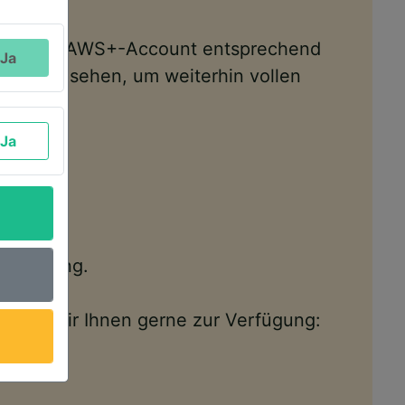
t und den AWS+-Account entsprechend
Ja
sten Mal sehen, um weiterhin vollen
Ja
Verfügung.
tehen wir Ihnen gerne zur Verfügung: