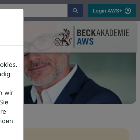
chen
Login AWS+
ds
okies.
ndig
n wir
Sie
ere
inden