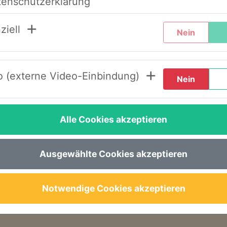
tenschutzerklärung
chtern, haben wir unser System umstrukturier
ziell
Nein
de Schritte durch, wenn Sie diesen Text zum er
 (externe Video-Einbindung)
Nein
LOGIN AWS+“.
en“.
Alle Cookies akzeptieren
inem Link, um ein neues Passwort festzulegen.
e gewohnt – nun im neuen Design – wieder zur 
Ausgewählte Cookies akzeptieren
seren Seminaren, Abläufen oder der Buchung s
Notwendige Cookies akzeptieren