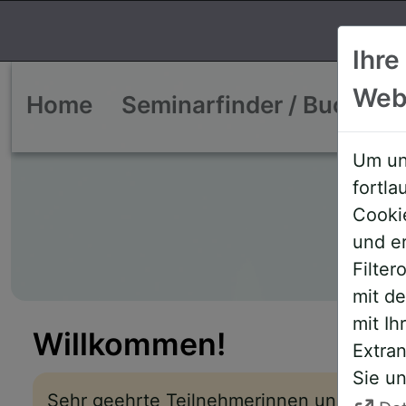
Ihre
Web
Home
Seminarfinder / Buchen
Um un
fortl
Cooki
und e
Filte
mit d
mit Ih
Willkommen!
Extran
Sie un
Sehr geehrte Teilnehmerinnen und Teiln