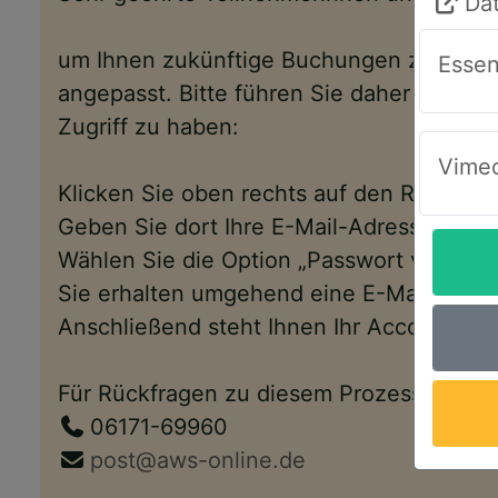
Da
um Ihnen zukünftige Buchungen zu erlei
Essen
angepasst. Bitte führen Sie daher folgen
Zugriff zu haben:
Vimeo
Klicken Sie oben rechts auf den Reiter „
Geben Sie dort Ihre E-Mail-Adresse ein.
Wählen Sie die Option „Passwort vergess
Sie erhalten umgehend eine E-Mail mit e
Anschließend steht Ihnen Ihr Account wi
Für Rückfragen zu diesem Prozess, zu un
06171-69960
post@aws-online.de