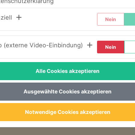
tenschutzerklärung
chtern, haben wir unser System umstrukturier
ziell
Nein
de Schritte durch, wenn Sie diesen Text zum er
 (externe Video-Einbindung)
Nein
LOGIN AWS+“.
en“.
Alle Cookies akzeptieren
inem Link, um ein neues Passwort festzulegen.
e gewohnt – nun im neuen Design – wieder zur 
Ausgewählte Cookies akzeptieren
seren Seminaren, Abläufen oder der Buchung s
Notwendige Cookies akzeptieren