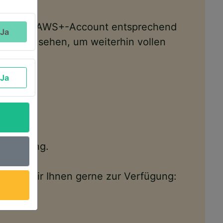
t und den AWS+-Account entsprechend
Ja
sten Mal sehen, um weiterhin vollen
Ja
Verfügung.
tehen wir Ihnen gerne zur Verfügung: