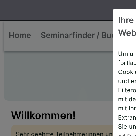
Ihre
Web
Home
Seminarfinder / Buchen
Um un
fortl
Cooki
und e
Filte
mit d
mit Ih
Willkommen!
Extran
Sie un
Sehr geehrte Teilnehmerinnen und Teiln