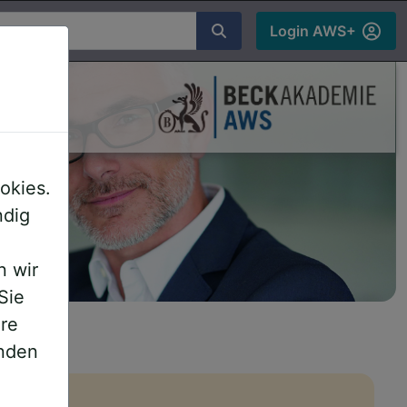
chen
Login AWS+
ds
okies.
ndig
n wir
Sie
ere
inden