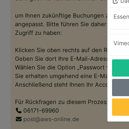
Da
um Ihnen zukünftige Buchungen zu erlei
Essen
angepasst. Bitte führen Sie daher folgen
Zugriff zu haben:
Vimeo
Klicken Sie oben rechts auf den Reiter „
Geben Sie dort Ihre E-Mail-Adresse ein.
Wählen Sie die Option „Passwort vergess
Sie erhalten umgehend eine E-Mail mit e
Anschließend steht Ihnen Ihr Account wi
Für Rückfragen zu diesem Prozess, zu un
06171-69960
post@aws-online.de