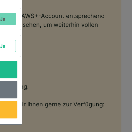
t und den AWS+-Account entsprechend
Ja
sten Mal sehen, um weiterhin vollen
Ja
Verfügung.
tehen wir Ihnen gerne zur Verfügung: