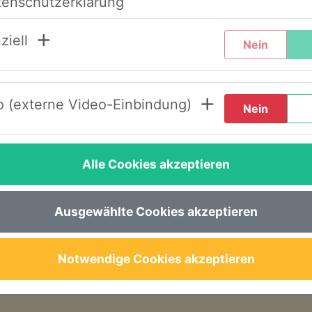
tenschutzerklärung
chtern, haben wir unser System umstrukturier
ziell
Nein
de Schritte durch, wenn Sie diesen Text zum er
 (externe Video-Einbindung)
Nein
LOGIN AWS+“.
en“.
Alle Cookies akzeptieren
inem Link, um ein neues Passwort festzulegen.
e gewohnt – nun im neuen Design – wieder zur 
Ausgewählte Cookies akzeptieren
seren Seminaren, Abläufen oder der Buchung s
Notwendige Cookies akzeptieren