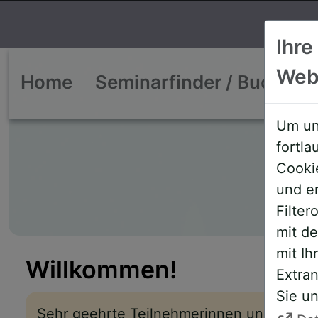
Ihre
Web
Home
Seminarfinder / Buchen
Um un
fortl
Cooki
und e
Filte
mit d
mit Ih
Willkommen!
Extran
Sie un
Sehr geehrte Teilnehmerinnen und Teiln