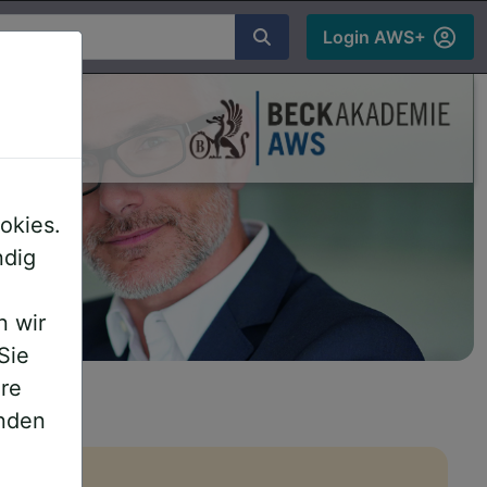
chen
Login AWS+
ds
okies.
ndig
n wir
Sie
ere
inden