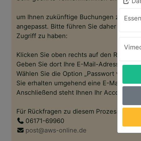
Da
um Ihnen zukünftige Buchungen zu erlei
Essen
angepasst. Bitte führen Sie daher folgen
Zugriff zu haben:
Vimeo
Klicken Sie oben rechts auf den Reiter „
Geben Sie dort Ihre E-Mail-Adresse ein.
Wählen Sie die Option „Passwort vergess
Sie erhalten umgehend eine E-Mail mit e
Anschließend steht Ihnen Ihr Account wi
Für Rückfragen zu diesem Prozess, zu un
06171-69960
post@aws-online.de