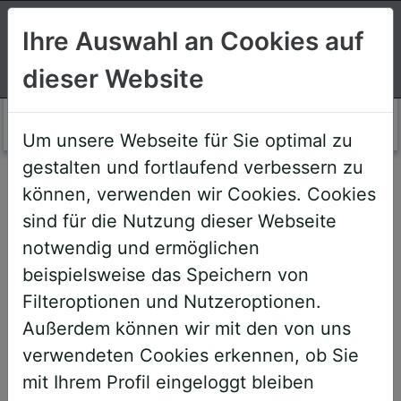
Suchen
Ihre Auswahl an Cookies auf
dieser Website
Login AWS+
Um unsere Webseite für Sie optimal zu
gestalten und fortlaufend verbessern zu
Willkommen!
können, verwenden wir Cookies. Cookies
sind für die Nutzung dieser Webseite
notwendig und ermöglichen
Sehr geehrte Teilnehmerinnen und
beispielsweise das Speichern von
Teilnehmer,
Filteroptionen und Nutzeroptionen.
Außerdem können wir mit den von uns
um Ihnen zukünftige Buchungen zu
verwendeten Cookies erkennen, ob Sie
erleichtern, haben wir unser System
mit Ihrem Profil eingeloggt bleiben
umstrukturiert und den AWS+-Account