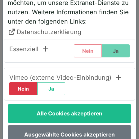
möchten, um unsere Extranet-Dienste zu
entsprechend angepasst. Bitte führen
nutzen. Weitere Informationen finden Sie
Sie daher folgende Schritte durch,
unter den folgenden Links:
wenn Sie diesen Text zum ersten Mal
sehen, um weiterhin vollen Zugriff zu
Datenschutzerklärung
haben:
Essenziell
Nein
Ja
Klicken Sie oben rechts auf den Reiter
„LOGIN AWS+“.
Geben Sie dort Ihre E-Mail-Adresse
Vimeo (externe Video-Einbindung)
ein.
Nein
Ja
Wählen Sie die Option „Passwort
vergessen“.
Alle Cookies akzeptieren
Sie erhalten umgehend eine E-Mail mit
einem Link, um ein neues Passwort
festzulegen.
Ausgewählte Cookies akzeptieren