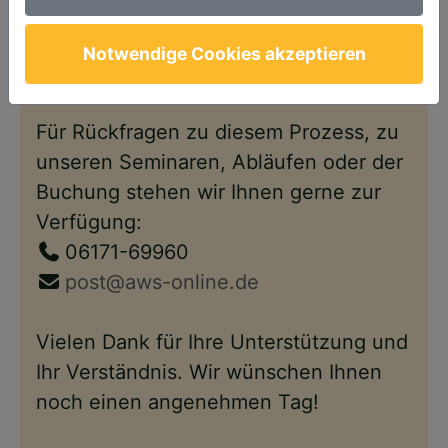
Anschließend steht Ihnen Ihr Account
wie gewohnt – nun im neuen Design –
Notwendige Cookies akzeptieren
wieder zur Verfügung.
Für Rückfragen zu diesem Prozess, zu
unseren Seminaren, Abläufen oder der
Buchung stehen wir Ihnen gerne zur
Verfügung:
06171-69960
post@aws-online.de
Vielen Dank für Ihre Unterstützung und
Ihr Verständnis. Wir wünschen Ihnen
noch einen angenehmen Tag!