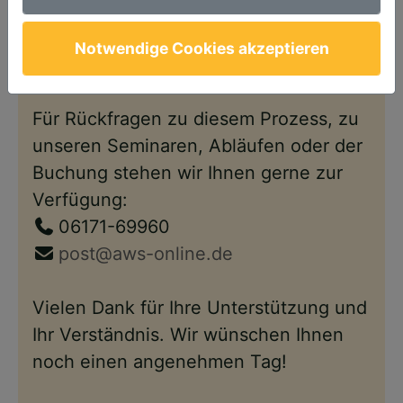
Anschließend steht Ihnen Ihr Account
wie gewohnt – nun im neuen Design –
Notwendige Cookies akzeptieren
wieder zur Verfügung.
Für Rückfragen zu diesem Prozess, zu
unseren Seminaren, Abläufen oder der
Buchung stehen wir Ihnen gerne zur
Verfügung:
06171-69960
post@aws-online.de
Vielen Dank für Ihre Unterstützung und
Ihr Verständnis. Wir wünschen Ihnen
noch einen angenehmen Tag!