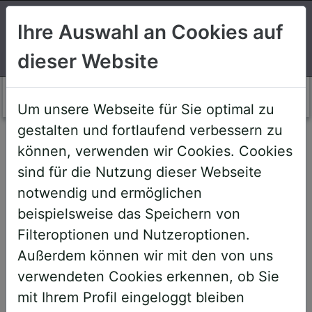
Suchen
Ihre Auswahl an Cookies auf
dieser Website
Login AWS+
Um unsere Webseite für Sie optimal zu
gestalten und fortlaufend verbessern zu
Willkommen!
können, verwenden wir Cookies. Cookies
sind für die Nutzung dieser Webseite
notwendig und ermöglichen
Sehr geehrte Teilnehmerinnen und
beispielsweise das Speichern von
Teilnehmer,
Filteroptionen und Nutzeroptionen.
Außerdem können wir mit den von uns
um Ihnen zukünftige Buchungen zu
verwendeten Cookies erkennen, ob Sie
erleichtern, haben wir unser System
mit Ihrem Profil eingeloggt bleiben
umstrukturiert und den AWS+-Account