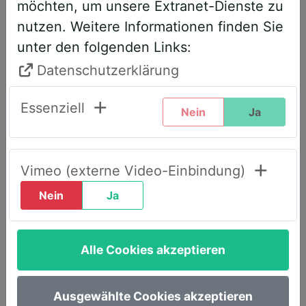
möchten, um unsere Extranet-Dienste zu
entsprechend angepasst. Bitte führen
nutzen. Weitere Informationen finden Sie
Sie daher folgende Schritte durch,
unter den folgenden Links:
wenn Sie diesen Text zum ersten Mal
sehen, um weiterhin vollen Zugriff zu
Datenschutzerklärung
haben:
Essenziell
Nein
Ja
Klicken Sie oben rechts auf den Reiter
„LOGIN AWS+“.
Geben Sie dort Ihre E-Mail-Adresse
Vimeo (externe Video-Einbindung)
ein.
Nein
Ja
Wählen Sie die Option „Passwort
vergessen“.
Alle Cookies akzeptieren
Sie erhalten umgehend eine E-Mail mit
einem Link, um ein neues Passwort
festzulegen.
Ausgewählte Cookies akzeptieren