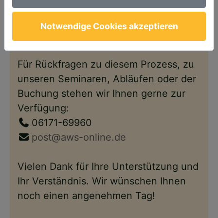
Anschließend steht Ihnen Ihr Account
wie gewohnt – nun im neuen Design –
Notwendige Cookies akzeptieren
wieder zur Verfügung.
Für Rückfragen zu diesem Prozess, zu
unseren Seminaren, Abläufen oder der
Buchung stehen wir Ihnen gerne zur
Verfügung:
06171-69960
post@aws-online.de
Vielen Dank für Ihre Unterstützung und
Ihr Verständnis. Wir wünschen Ihnen
noch einen angenehmen Tag!