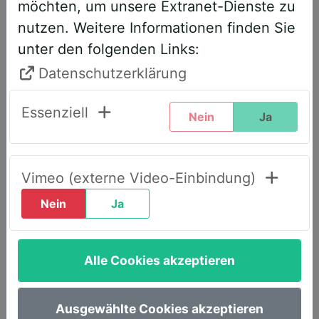
möchten, um unsere Extranet-Dienste zu
entsprechend angepasst. Bitte führen
nutzen. Weitere Informationen finden Sie
Sie daher folgende Schritte durch,
unter den folgenden Links:
wenn Sie diesen Text zum ersten Mal
sehen, um weiterhin vollen Zugriff zu
Datenschutzerklärung
haben:
Essenziell
Nein
Ja
Klicken Sie oben rechts auf den Reiter
„LOGIN AWS+“.
Geben Sie dort Ihre E-Mail-Adresse
Vimeo (externe Video-Einbindung)
ein.
Nein
Ja
Wählen Sie die Option „Passwort
vergessen“.
Alle Cookies akzeptieren
Sie erhalten umgehend eine E-Mail mit
einem Link, um ein neues Passwort
festzulegen.
Ausgewählte Cookies akzeptieren