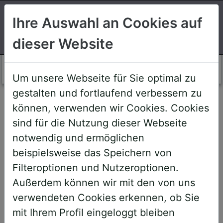
Suchen
Ihre Auswahl an Cookies auf
dieser Website
Login AWS+
Um unsere Webseite für Sie optimal zu
gestalten und fortlaufend verbessern zu
Willkommen!
können, verwenden wir Cookies. Cookies
sind für die Nutzung dieser Webseite
notwendig und ermöglichen
Sehr geehrte Teilnehmerinnen und
beispielsweise das Speichern von
Teilnehmer,
Filteroptionen und Nutzeroptionen.
Außerdem können wir mit den von uns
um Ihnen zukünftige Buchungen zu
verwendeten Cookies erkennen, ob Sie
erleichtern, haben wir unser System
mit Ihrem Profil eingeloggt bleiben
umstrukturiert und den AWS+-Account