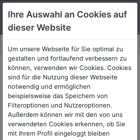
Suchen
Ihre Auswahl an Cookies auf
dieser Website
Login AWS+
Um unsere Webseite für Sie optimal zu
gestalten und fortlaufend verbessern zu
Willkommen!
können, verwenden wir Cookies. Cookies
sind für die Nutzung dieser Webseite
notwendig und ermöglichen
Sehr geehrte Teilnehmerinnen und
beispielsweise das Speichern von
Teilnehmer,
Filteroptionen und Nutzeroptionen.
Außerdem können wir mit den von uns
um Ihnen zukünftige Buchungen zu
verwendeten Cookies erkennen, ob Sie
erleichtern, haben wir unser System
mit Ihrem Profil eingeloggt bleiben
umstrukturiert und den AWS+-Account