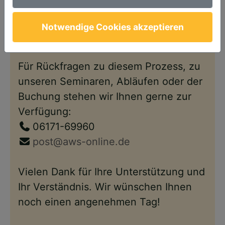
Anschließend steht Ihnen Ihr Account
wie gewohnt – nun im neuen Design –
Notwendige Cookies akzeptieren
wieder zur Verfügung.
Für Rückfragen zu diesem Prozess, zu
unseren Seminaren, Abläufen oder der
Buchung stehen wir Ihnen gerne zur
Verfügung:
06171-69960
post@aws-online.de
Vielen Dank für Ihre Unterstützung und
Ihr Verständnis. Wir wünschen Ihnen
noch einen angenehmen Tag!