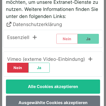
möchten, um unsere Extranet-Dienste zu
entsprechend angepasst. Bitte führen
nutzen. Weitere Informationen finden Sie
Sie daher folgende Schritte durch,
unter den folgenden Links:
wenn Sie diesen Text zum ersten Mal
sehen, um weiterhin vollen Zugriff zu
Datenschutzerklärung
haben:
Essenziell
Nein
Ja
Klicken Sie oben rechts auf den Reiter
„LOGIN AWS+“.
Geben Sie dort Ihre E-Mail-Adresse
Vimeo (externe Video-Einbindung)
ein.
Nein
Ja
Wählen Sie die Option „Passwort
vergessen“.
Alle Cookies akzeptieren
Sie erhalten umgehend eine E-Mail mit
einem Link, um ein neues Passwort
festzulegen.
Ausgewählte Cookies akzeptieren