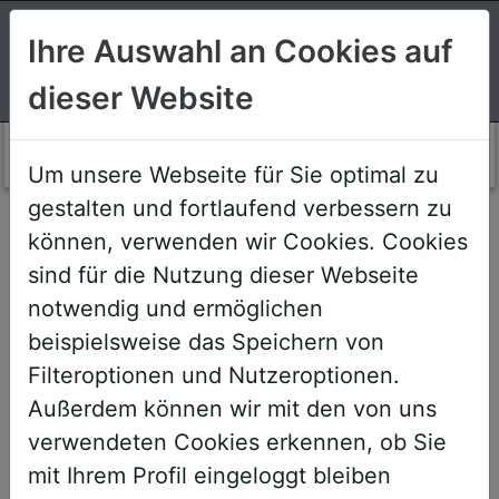
Suchen
Ihre Auswahl an Cookies auf
dieser Website
Login AWS+
Um unsere Webseite für Sie optimal zu
gestalten und fortlaufend verbessern zu
Willkommen!
können, verwenden wir Cookies. Cookies
sind für die Nutzung dieser Webseite
notwendig und ermöglichen
Sehr geehrte Teilnehmerinnen und
beispielsweise das Speichern von
Teilnehmer,
Filteroptionen und Nutzeroptionen.
Außerdem können wir mit den von uns
um Ihnen zukünftige Buchungen zu
verwendeten Cookies erkennen, ob Sie
erleichtern, haben wir unser System
mit Ihrem Profil eingeloggt bleiben
umstrukturiert und den AWS+-Account