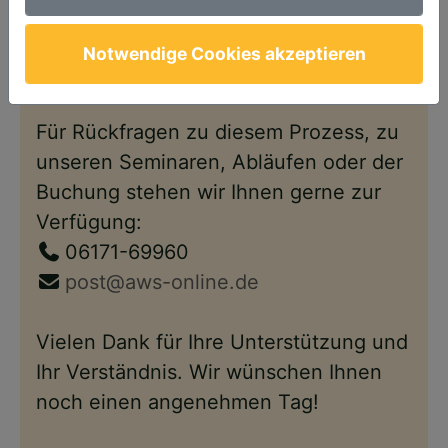
Anschließend steht Ihnen Ihr Account
wie gewohnt – nun im neuen Design –
Notwendige Cookies akzeptieren
wieder zur Verfügung.
Für Rückfragen zu diesem Prozess, zu
unseren Seminaren, Abläufen oder der
Buchung stehen wir Ihnen gerne zur
Verfügung:
06171-69960
post@aws-online.de
Vielen Dank für Ihre Unterstützung und
Ihr Verständnis. Wir wünschen Ihnen
noch einen angenehmen Tag!