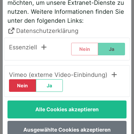
möchten, um unsere Extranet-Dienste zu
entsprechend angepasst. Bitte führen
nutzen. Weitere Informationen finden Sie
Sie daher folgende Schritte durch,
unter den folgenden Links:
wenn Sie diesen Text zum ersten Mal
sehen, um weiterhin vollen Zugriff zu
Datenschutzerklärung
haben:
Essenziell
Nein
Ja
Klicken Sie oben rechts auf den Reiter
„LOGIN AWS+“.
Geben Sie dort Ihre E-Mail-Adresse
Vimeo (externe Video-Einbindung)
ein.
Nein
Ja
Wählen Sie die Option „Passwort
vergessen“.
Alle Cookies akzeptieren
Sie erhalten umgehend eine E-Mail mit
einem Link, um ein neues Passwort
festzulegen.
Ausgewählte Cookies akzeptieren