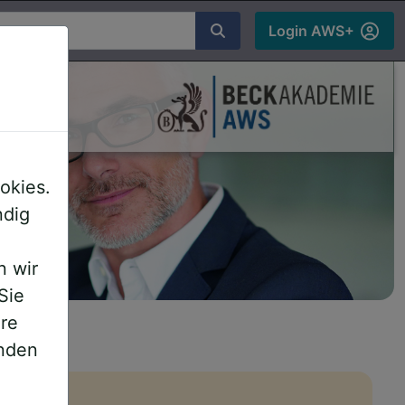
chen
Login AWS+
ds
okies.
ndig
n wir
Sie
ere
inden