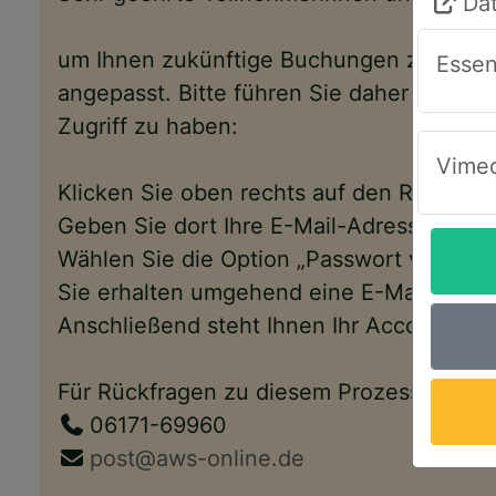
Da
um Ihnen zukünftige Buchungen zu erlei
Essen
angepasst. Bitte führen Sie daher folgen
Zugriff zu haben:
Vimeo
Klicken Sie oben rechts auf den Reiter „
Geben Sie dort Ihre E-Mail-Adresse ein.
Wählen Sie die Option „Passwort vergess
Sie erhalten umgehend eine E-Mail mit e
Anschließend steht Ihnen Ihr Account wi
Für Rückfragen zu diesem Prozess, zu un
06171-69960
post@aws-online.de