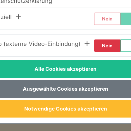
tenschutzerklärung
chtern, haben wir unser System umstrukturier
ziell
Nein
de Schritte durch, wenn Sie diesen Text zum er
 (externe Video-Einbindung)
Nein
LOGIN AWS+“.
en“.
Alle Cookies akzeptieren
inem Link, um ein neues Passwort festzulegen.
e gewohnt – nun im neuen Design – wieder zur 
Ausgewählte Cookies akzeptieren
seren Seminaren, Abläufen oder der Buchung s
Notwendige Cookies akzeptieren