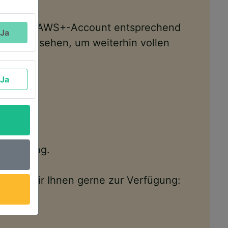
t und den AWS+-Account entsprechend
Ja
sten Mal sehen, um weiterhin vollen
Ja
Verfügung.
tehen wir Ihnen gerne zur Verfügung: