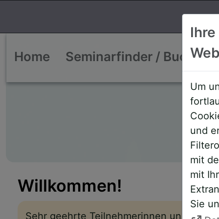
Ihre
Web
Home
Seminarfinder / Buchen
Um un
fortl
Cooki
und e
Filte
mit d
mit Ih
Willkommen!
Extran
Sie un
Sehr geehrte Teilnehmerinnen und Teiln