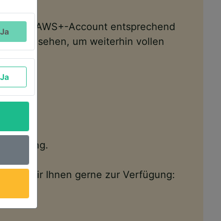
t und den AWS+-Account entsprechend
Ja
sten Mal sehen, um weiterhin vollen
Ja
Verfügung.
tehen wir Ihnen gerne zur Verfügung: