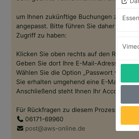
Da
um Ihnen zukünftige Buchungen zu erlei
Essen
angepasst. Bitte führen Sie daher folgen
Zugriff zu haben:
Vimeo
Klicken Sie oben rechts auf den Reiter „
Geben Sie dort Ihre E-Mail-Adresse ein.
Wählen Sie die Option „Passwort vergess
Sie erhalten umgehend eine E-Mail mit e
Anschließend steht Ihnen Ihr Account wi
Für Rückfragen zu diesem Prozess, zu un
06171-69960
post@aws-online.de