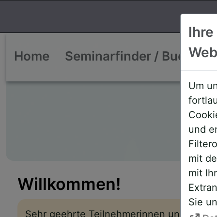
Ihre
Web
Home
Seminarfinder / Buchen
Um un
fortl
Cooki
und e
Filte
mit d
mit Ih
Willkommen!
Extran
Sie un
Sehr geehrte Teilnehmerinnen und Teiln