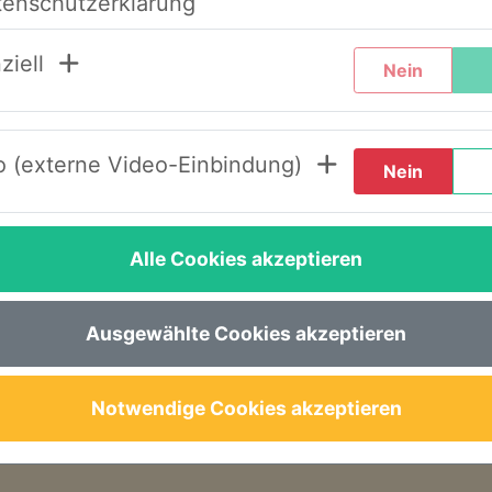
tenschutzerklärung
chtern, haben wir unser System umstrukturier
ziell
Nein
de Schritte durch, wenn Sie diesen Text zum er
 (externe Video-Einbindung)
Nein
LOGIN AWS+“.
en“.
Alle Cookies akzeptieren
inem Link, um ein neues Passwort festzulegen.
e gewohnt – nun im neuen Design – wieder zur 
Ausgewählte Cookies akzeptieren
seren Seminaren, Abläufen oder der Buchung s
Notwendige Cookies akzeptieren