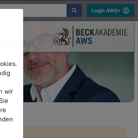
chen
Login AWS+
ds
okies.
ndig
n wir
Sie
ere
inden