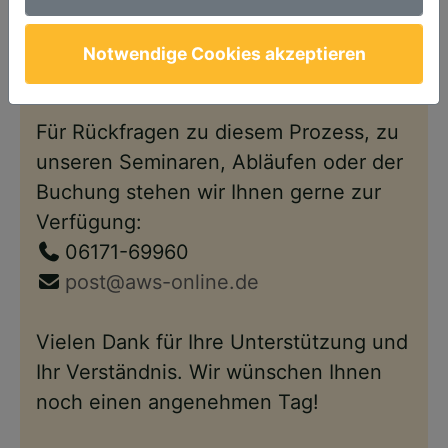
Anschließend steht Ihnen Ihr Account
wie gewohnt – nun im neuen Design –
Notwendige Cookies akzeptieren
wieder zur Verfügung.
Für Rückfragen zu diesem Prozess, zu
unseren Seminaren, Abläufen oder der
Buchung stehen wir Ihnen gerne zur
Verfügung:
06171-69960
post@aws-online.de
Vielen Dank für Ihre Unterstützung und
Ihr Verständnis. Wir wünschen Ihnen
noch einen angenehmen Tag!