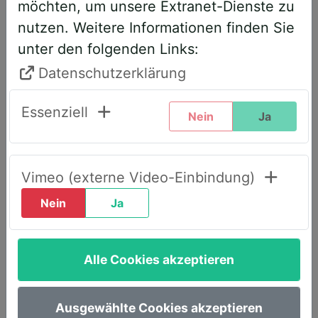
möchten, um unsere Extranet-Dienste zu
entsprechend angepasst. Bitte führen
nutzen. Weitere Informationen finden Sie
Sie daher folgende Schritte durch,
unter den folgenden Links:
wenn Sie diesen Text zum ersten Mal
sehen, um weiterhin vollen Zugriff zu
Datenschutzerklärung
haben:
Essenziell
Nein
Ja
Klicken Sie oben rechts auf den Reiter
„LOGIN AWS+“.
Geben Sie dort Ihre E-Mail-Adresse
Vimeo (externe Video-Einbindung)
ein.
Nein
Ja
Wählen Sie die Option „Passwort
vergessen“.
Alle Cookies akzeptieren
Sie erhalten umgehend eine E-Mail mit
einem Link, um ein neues Passwort
festzulegen.
Ausgewählte Cookies akzeptieren