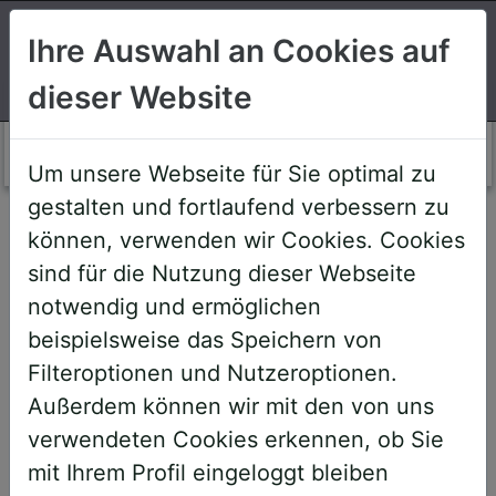
Suchen
Ihre Auswahl an Cookies auf
dieser Website
Login AWS+
Um unsere Webseite für Sie optimal zu
gestalten und fortlaufend verbessern zu
Willkommen!
können, verwenden wir Cookies. Cookies
sind für die Nutzung dieser Webseite
notwendig und ermöglichen
Sehr geehrte Teilnehmerinnen und
beispielsweise das Speichern von
Teilnehmer,
Filteroptionen und Nutzeroptionen.
Außerdem können wir mit den von uns
um Ihnen zukünftige Buchungen zu
verwendeten Cookies erkennen, ob Sie
erleichtern, haben wir unser System
mit Ihrem Profil eingeloggt bleiben
umstrukturiert und den AWS+-Account